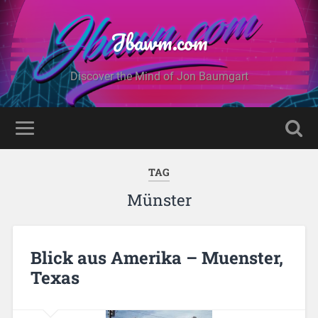
Jbawm.com
Discover the Mind of Jon Baumgart
TAG
Münster
Blick aus Amerika – Muenster,
Texas