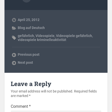
April 25, 2012
Blog auf Deutsch
gefährlich
,
Videospiele
,
Videospiele gefährlich
,
videospiele kriminelleaktivität
Previous post
Next post
Leave a Reply
Your email address will not be published.
Required fields
are marked
*
Comment
*